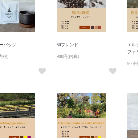
ーバッグ
50ブレンド
エル
ファ
(内税)
900円(内税)
900