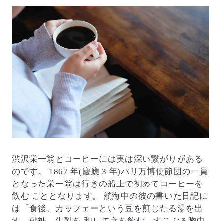
渋沢栄一翁とコーヒーには実は深い繋がりがある
のです。 1867 年(慶應 3 年)パリ万博使節団の一員
となった栄一翁は行きの船上で初めてコーヒーを
飲む こととなります。 航海中の彼の書いた日記に
は「食後、カッフェーという豆を煎じたる湯を出
す。砂糖、牛乳を 和して之を飲む。すこぶる胸中