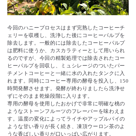
今回のハニープロセスはまず完熟したコーヒーチ
ェリーを収穫し、洗浄した後にコーヒーパルプを
除去します。一般的には除去したコーヒーパルプ
は肥料に使うか、カスカラティーとして用いられ
るのですが、今回の精製処理では除去されたコー
ヒーパルプを回収し、ミュシレージのついたパー
チメントコーヒーと一緒に水の入れたタンクに入
れます。同時にコーヒー専用の酵母を投入し、150
時間発酵させます。発酵が終わりましたら洗浄せ
ずにそのまま乾燥段階に入ります。
専用の酵母を使用したおかげで非常に明確な桃の
ようなストーンフルーツのフレーバーを味わえま
す。温度の変化によってライチやアップルパイの
ような甘い香りが長く続き、凍頂ウーロン茶のよ
うな香ばしい香りが口いっぱい広がります。