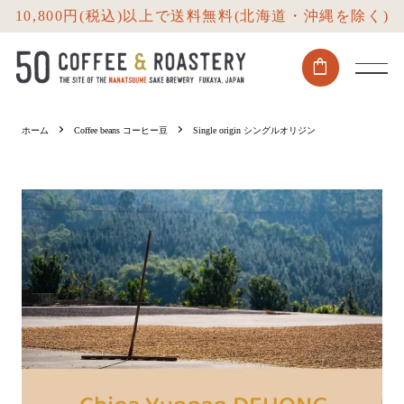
10,800円(税込)以上で送料無料(北海道・沖縄を除く)
shopping_bag
ホーム
Coffee beans コーヒー豆
Single origin シングルオリジン